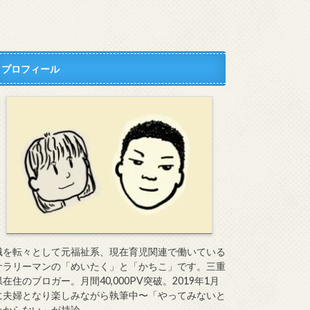
プロフィール
職を転々として元福祉系、現在育児関連で働いている
サラリーマンの「めいたく」と「かちこ」です。三重
県在住のブロガー。月間40,000PV突破。2019年1月
に夫婦となり楽しみながら執筆中〜「やってみないと
わからない」が持論。