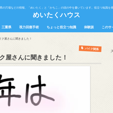
県の穴場などの情報、「めいたく」と「かちこ」の頭の中を書いています。役立つ知識を
めいたくハウス
三重県
視力回復手術
ちょっと役立つ知識
体験談
このサ
の中
中
観光スポット
飲食
健康
トラブル
勉強法
営業・接客・販売
料理
イク屋さんに聞きました！
バイク関係
イク屋さんに聞きました！