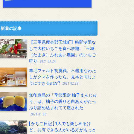
新着の記事
【三重県度会郡玉城町】時間制限な
しで大粒いちごを食べ放題! 「玉城
（たまき）ふれあい農園」のいちご
狩り
2021.03.24
羊毛フェルト初挑戦。不器用なわた
しがクマを作ったら、見本と同じよ
うにできるのか?
2021.02.28
無印良品の「季節限定 柚子まんじゅ
う」は、柚子の香りと白あんがたっ
ぷり詰め込まれてて癒された
2021.01.06
[ かちこ日記 ] 1人でも楽しめるけ
ど、共有できる人がいる方がもっと