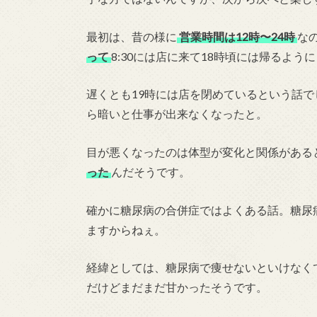
最初は、昔の様に
営業時間は12時〜24時
な
って
8:30には店に来て18時頃には帰るよ
遅くとも19時には店を閉めているという話
ら暗いと仕事が出来なくなったと。
目が悪くなったのは体型が変化と関係がある
った
んだそうです。
確かに糖尿病の合併症ではよくある話。糖尿
ますからねぇ。
経緯としては、糖尿病で痩せないといけなく
だけどまだまだ甘かったそうです。