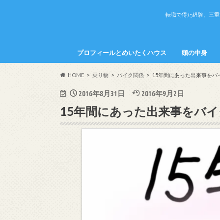
転職で得た経験、三重
プロフィールとめいたくハウス
頭の中身
めいたくの頭
かちこの頭の
HOME
乗り物
バイク関係
15年間にあった出来事をバ
2016年8月31日
2016年9月2日
15年間にあった出来事をバ