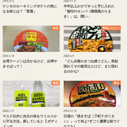
2016.9.12
2020.11.11
ケンタのカーネリングポテトの気に
半年以上かけてやっと手に入れた
なる味とは？「普通」
「無印のキンパ（韓国風のりま
き）」は、聞い…
食品
商品レビュー
2016.5.14
2020.6.9
台湾ラーメンは分かるけど、台湾や
「どん兵衛のきつね焼うどん」突如
きそばって！
現れてその後消えたけど、また現れ
るのかな?
食品
食品
2020.2.11
2016.12.15
マスク以外に自分の体をウイルスか
日清の「焼きすぱ（下町ナポリタ
ら守る方法。探していると【 ボディ
ン）」って何よ? すごく濃厚な味でイ
メンテ…
ケてた!