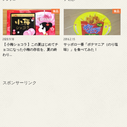
食品
食品
2020.9.18
2016.2.15
【 小梅ショコラ 】この夏はじめてチ
サッポロ一番「ポテマニア（のり塩
ョコになった小梅の存在を、夏の終
味）」を食べてみた！
わり…
スポンサーリンク