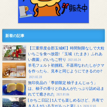
新着の記事
【三重県度会郡玉城町】時間制限なしで大粒
いちごを食べ放題! 「玉城（たまき）ふれあ
い農園」のいちご狩り
2021.03.24
羊毛フェルト初挑戦。不器用なわたしがクマ
を作ったら、見本と同じようにできるのか?
2021.02.28
無印良品の「季節限定 柚子まんじゅう」
は、柚子の香りと白あんがたっぷり詰め込ま
れてて癒された
2021.01.06
[ かちこ日記 ] 1人でも楽しめるけど、共有で
きる人がいる方がもっと楽しい
2020.12.05