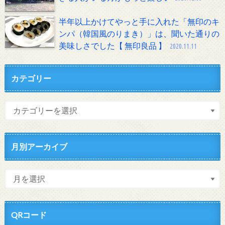
半年以上かけてやっと手に入れた「無印のキ
ンパ（韓国風のりまき）」は、聞いた通りの
美味しさでした【 無印良品 】
2020.11.11
カテゴリー
月別アーカイブ
QRコード