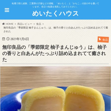
転職で得た経験、三重県の穴場などの情報、「めいたく」と「かちこ」の頭の中を書いて
います。役立つ知識を発見してみてください。
めいたくハウス
HOME
商品レビュー
食品
無印良品の「季節限定 柚子まんじゅう」は、柚子の香りと白あんがたっぷり詰め込まれてて癒
された
2021年1月6日
食品
無印良品の「季節限定 柚子まんじゅう」は、柚子
の香りと白あんがたっぷり詰め込まれてて癒され
た