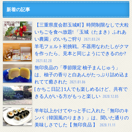
新着の記事
【三重県度会郡玉城町】時間制限なしで大粒
いちごを食べ放題! 「玉城（たまき）ふれあ
い農園」のいちご狩り
2021.03.24
羊毛フェルト初挑戦。不器用なわたしがクマ
を作ったら、見本と同じようにできるのか?
2021.02.28
無印良品の「季節限定 柚子まんじゅう」
は、柚子の香りと白あんがたっぷり詰め込ま
れてて癒された
2021.01.06
[ かちこ日記 ] 1人でも楽しめるけど、共有で
きる人がいる方がもっと楽しい
2020.12.05
半年以上かけてやっと手に入れた「無印のキ
ンパ（韓国風のりまき）」は、聞いた通りの
美味しさでした【 無印良品 】
2020.11.11