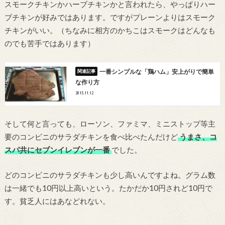
スモークチキンかハーブチキンかと言われたら、やっぱりハー
ブチキンが好みではあります。ですがプレーンよりはスモーク
チキンがいい。（ちなみに相方のかちこはスモークはどんなも
のでも苦手ではあります）
一番シンプルな「鶏ハム」安上がりで簡単
な作り方
2015.11.12
そして何と言っても、ローソン、ファミマ、ミニストップ等主
要のコンビニのサラダチキンを食べ比べたんだけど
うまさ、コ
スパ共にセブンイレブンが一番
でした。
どのコンビニのサラダチキンも少し高いんですよね。グラム数
は一緒でも10円以上高いという。たかだか10円されど10円で
す。貧乏人にはあなどれない。