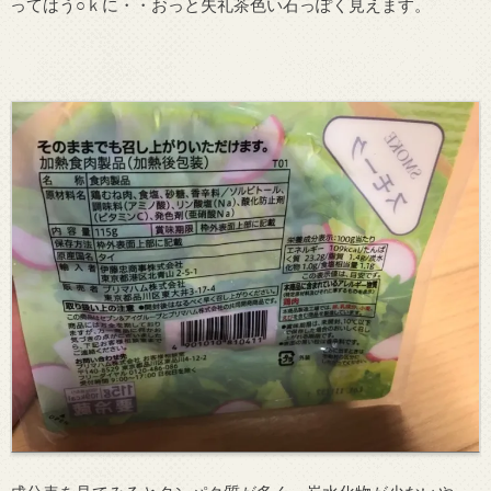
ってはう○ｋに・・おっと失礼茶色い石っぽく見えます。