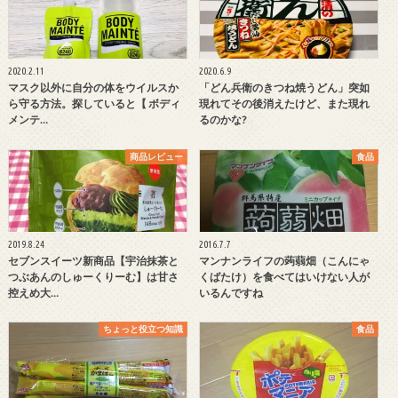
2020.2.11
2020.6.9
マスク以外に自分の体をウイルスか
「どん兵衛のきつね焼うどん」突如
ら守る方法。探していると【 ボディ
現れてその後消えたけど、また現れ
メンテ…
るのかな?
商品レビュー
食品
2019.8.24
2016.7.7
セブンスイーツ新商品【宇治抹茶と
マンナンライフの蒟蒻畑（こんにゃ
つぶあんのしゅーくりーむ】は甘さ
くばたけ）を食べてはいけない人が
控えめ大…
いるんですね
ちょっと役立つ知識
食品