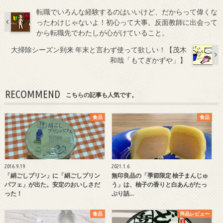
転職でいろんな経験するのはいいけど、だからって偉くな
ったわけじゃないよ！初心って大事。反面教師に出会って
から転職先でわたしが心がけていること。
大掃除シーズン到来 年末と言わず使って欲しい！【茂木
和哉「もてぎかずや」】
RECOMMEND
こちらの記事も人気です。
食品
食品
2016.9.19
2021.1.6
「絹ごしプリン」に「絹ごしプリン
無印良品の「季節限定 柚子まんじゅ
パフェ」が出た。安定のおいしさだ
う」は、柚子の香りと白あんがたっ
った！
ぷり詰…
食品
商品レビュー