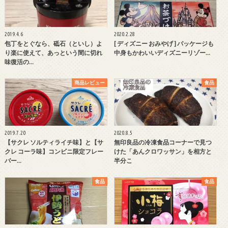
2019.4.6
2020.2.28
包丁をとぐなら、砥石（といし）よ
[ ディズニー おみやげ ] パッケージも
り楽に使えて、あっという間に切れ
中身もかわいいディズニーリゾー…
味復活の…
商品レビュー
食品
2019.7.20
2020.8.5
【サクレ ソルティライチ味】と【サ
無印良品の冷凍食品コーナーで見つ
クレ コーラ味】コンビニ限定フレー
けた「あんクロワッサン」を相方と
バー…
半分こ
食品
食品