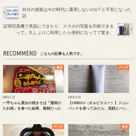
自分の感覚は今の時代に通用しないのか? と不安になった
話
証明写真機で美肌にできたり、スマホの写真を印刷できる
って。久しぶりに利用したら便利になってて驚き。
RECOMMEND
こちらの記事も人気です。
食品
グッズ
2016.7.27
2019.4.10
一平ちゃん屋台の焼きそば「蒲焼の
【ORBIS U（オルビスユー）】ジュレ
たれ味」を食べた結果、複雑だった
パックを使ってみたら、洗顔とパッ…
グッズ
食品