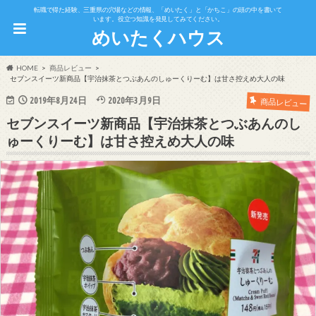
転職で得た経験、三重県の穴場などの情報、「めいたく」と「かちこ」の頭の中を書いて
います。役立つ知識を発見してみてください。
めいたくハウス
HOME
商品レビュー
セブンスイーツ新商品【宇治抹茶とつぶあんのしゅーくりーむ】は甘さ控えめ大人の味
2019年8月24日
2020年3月9日
商品レビュー
セブンスイーツ新商品【宇治抹茶とつぶあんのし
ゅーくりーむ】は甘さ控えめ大人の味