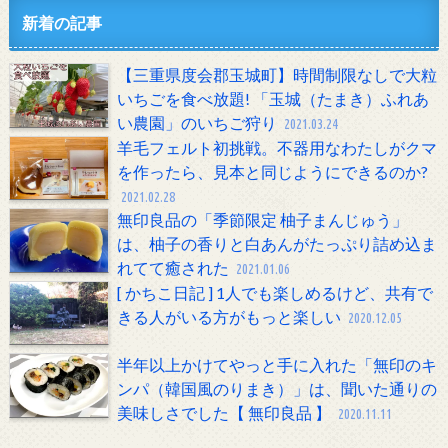
新着の記事
【三重県度会郡玉城町】時間制限なしで大粒
いちごを食べ放題! 「玉城（たまき）ふれあ
い農園」のいちご狩り
2021.03.24
羊毛フェルト初挑戦。不器用なわたしがクマ
を作ったら、見本と同じようにできるのか?
2021.02.28
無印良品の「季節限定 柚子まんじゅう」
は、柚子の香りと白あんがたっぷり詰め込ま
れてて癒された
2021.01.06
[ かちこ日記 ] 1人でも楽しめるけど、共有で
きる人がいる方がもっと楽しい
2020.12.05
半年以上かけてやっと手に入れた「無印のキ
ンパ（韓国風のりまき）」は、聞いた通りの
美味しさでした【 無印良品 】
2020.11.11