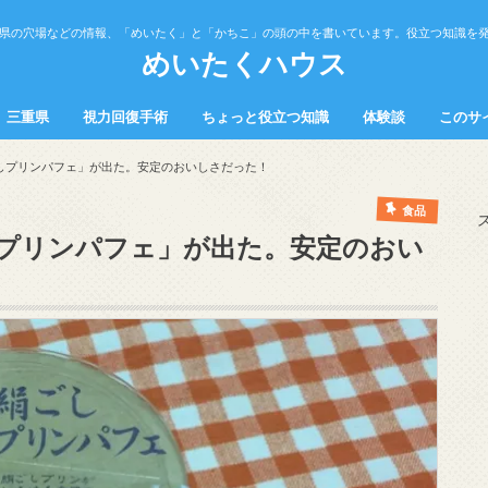
県の穴場などの情報、「めいたく」と「かちこ」の頭の中を書いています。役立つ知識を
めいたくハウス
三重県
視力回復手術
ちょっと役立つ知識
体験談
このサ
の中
中
観光スポット
飲食
健康
トラブル
勉強法
営業・接客・販売
料理
しプリンパフェ」が出た。安定のおいしさだった！
食品
プリンパフェ」が出た。安定のおい