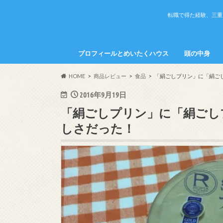
転職で得た経験、三重
プロフィールとめいたくハウス
頭の中身
めいたくの頭
かちこの頭の
HOME
商品レビュー
食品
「絹ごしプリン」に「絹ご
2016年9月19日
「絹ごしプリン」に「絹ごし
しさだった！