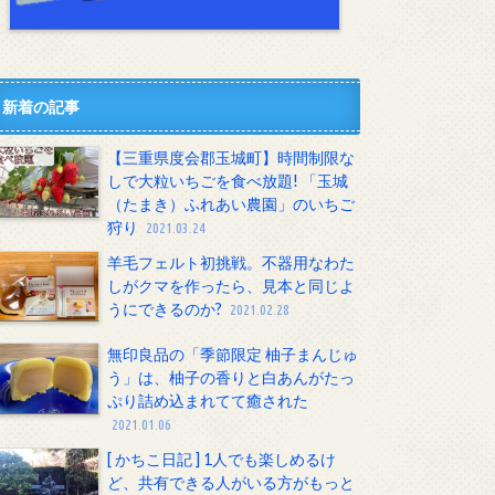
新着の記事
【三重県度会郡玉城町】時間制限な
しで大粒いちごを食べ放題! 「玉城
（たまき）ふれあい農園」のいちご
狩り
2021.03.24
羊毛フェルト初挑戦。不器用なわた
しがクマを作ったら、見本と同じよ
うにできるのか?
2021.02.28
無印良品の「季節限定 柚子まんじゅ
う」は、柚子の香りと白あんがたっ
ぷり詰め込まれてて癒された
2021.01.06
[ かちこ日記 ] 1人でも楽しめるけ
ど、共有できる人がいる方がもっと