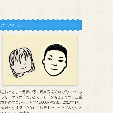
プロフィール
職を転々として元福祉系、現在育児関連で働いている
サラリーマンの「めいたく」と「かちこ」です。三重
県在住のブロガー。月間40,000PV突破。2019年1月
に夫婦となり楽しみながら執筆中〜「やってみないと
わからない」が持論。