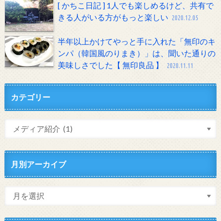
[ かちこ日記 ] 1人でも楽しめるけど、共有で
きる人がいる方がもっと楽しい
2020.12.05
半年以上かけてやっと手に入れた「無印のキ
ンパ（韓国風のりまき）」は、聞いた通りの
美味しさでした【 無印良品 】
2020.11.11
カテゴリー
月別アーカイブ