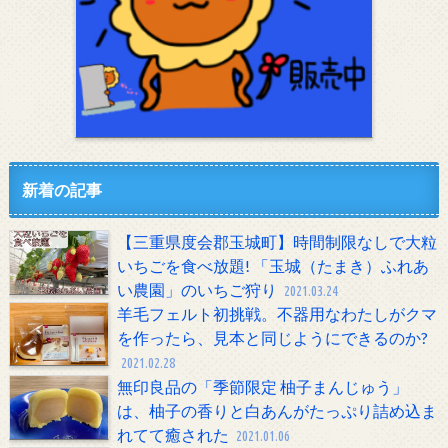
新着の記事
【三重県度会郡玉城町】時間制限なしで大粒
いちごを食べ放題! 「玉城（たまき）ふれあ
い農園」のいちご狩り
2021.03.24
羊毛フェルト初挑戦。不器用なわたしがクマ
を作ったら、見本と同じようにできるのか?
2021.02.28
無印良品の「季節限定 柚子まんじゅう」
は、柚子の香りと白あんがたっぷり詰め込ま
れてて癒された
2021.01.06