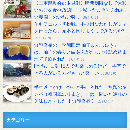
【三重県度会郡玉城町】時間制限なしで大粒
いちごを食べ放題! 「玉城（たまき）ふれあ
い農園」のいちご狩り
2021.03.24
羊毛フェルト初挑戦。不器用なわたしがクマ
を作ったら、見本と同じようにできるのか?
2021.02.28
無印良品の「季節限定 柚子まんじゅう」
は、柚子の香りと白あんがたっぷり詰め込ま
れてて癒された
2021.01.06
[ かちこ日記 ] 1人でも楽しめるけど、共有で
きる人がいる方がもっと楽しい
2020.12.05
半年以上かけてやっと手に入れた「無印のキ
ンパ（韓国風のりまき）」は、聞いた通りの
美味しさでした【 無印良品 】
2020.11.11
カテゴリー