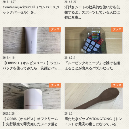
2017.11.27
2016.8.20
Converse jackpurcell（コンバースジ
汗拭きシートの効果的な使い方を伝
ャックパーセル）を…
授するよ。スポーツしている人には
特に耳寄…
グッズ
グッズ
2019.4.10
2016.7.5
【ORBIS U（オルビスユー）】ジュレ
「ルービックキューブ」は誰でも揃
パックを使ってみたら、洗顔とパッ…
えることが出来るパズルだった
グッズ
グッズ
2020.2.20
2016.3.1
【 ORBIS（オルビス）オフクリーム
肩たたきグッズのTONGTONG（トン
】先行販売で即完売したメイク落と…
トン）が最高の癒しになっている