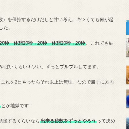
数）を保持するだけだしと甘い考え。キツくても何が起
した。
20秒→休憩20秒→20秒→休憩20秒→20秒
。これでも結
やばいくらいキツい。ずっとプルプルしてます。
。これを2日やったらそれ以上は無理。なので勝手に方向
）
とか地獄です！
頓挫するくらいなら
出来る秒数をずっとやろう
って決め