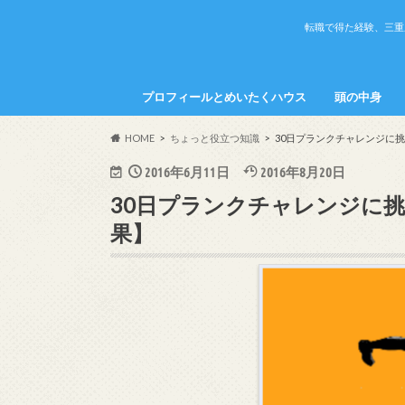
転職で得た経験、三重
プロフィールとめいたくハウス
頭の中身
めいたくの頭
かちこの頭の
HOME
ちょっと役立つ知識
30日プランクチャレンジに
2016年6月11日
2016年8月20日
30日プランクチャレンジに
果】