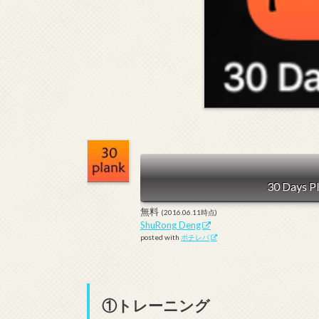
30 Days Pl
無料
(2016.06.11時点)
ShuRong Deng
posted with
ポチレバ
①トレーニング