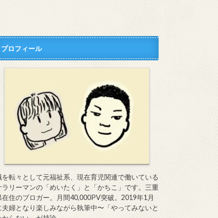
プロフィール
職を転々として元福祉系、現在育児関連で働いている
サラリーマンの「めいたく」と「かちこ」です。三重
県在住のブロガー。月間40,000PV突破。2019年1月
に夫婦となり楽しみながら執筆中〜「やってみないと
わからない」が持論。