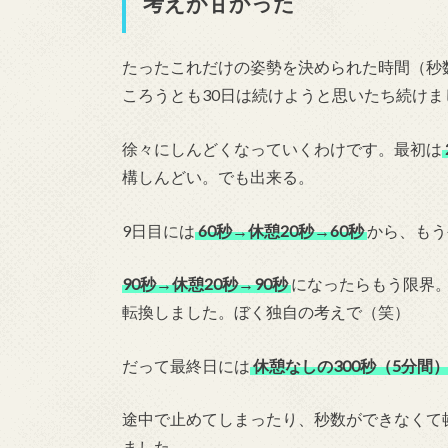
考えが甘かった
たったこれだけの姿勢を決められた時間（秒
ころうとも30日は続けようと思いたち続けま
徐々にしんどくなっていくわけです。最初は
構しんどい。でも出来る。
9日目には
60秒→休憩20秒→60秒
から、もう
90秒→休憩20秒→90秒
になったらもう限界
転換しました。ぼく独自の考えで（笑）
だって最終日には
休憩なしの300秒（5分間
途中で止めてしまったり、秒数ができなくて
ました。