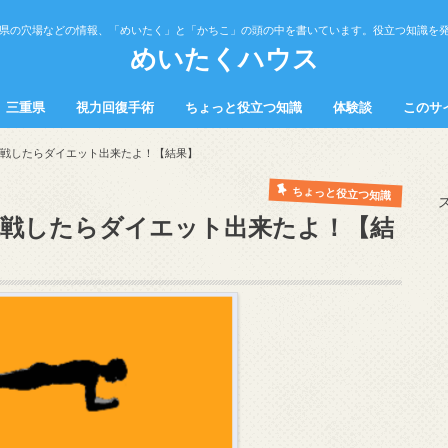
県の穴場などの情報、「めいたく」と「かちこ」の頭の中を書いています。役立つ知識を
めいたくハウス
三重県
視力回復手術
ちょっと役立つ知識
体験談
このサ
の中
中
観光スポット
飲食
健康
トラブル
勉強法
営業・接客・販売
料理
挑戦したらダイエット出来たよ！【結果】
ちょっと役立つ知識
挑戦したらダイエット出来たよ！【結