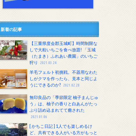
新着の記事
【三重県度会郡玉城町】時間制限な
しで大粒いちごを食べ放題! 「玉城
（たまき）ふれあい農園」のいちご
狩り
2021.03.24
羊毛フェルト初挑戦。不器用なわた
しがクマを作ったら、見本と同じよ
うにできるのか?
2021.02.28
無印良品の「季節限定 柚子まんじゅ
う」は、柚子の香りと白あんがたっ
ぷり詰め込まれてて癒された
2021.01.06
[ かちこ日記 ] 1人でも楽しめるけ
ど、共有できる人がいる方がもっと