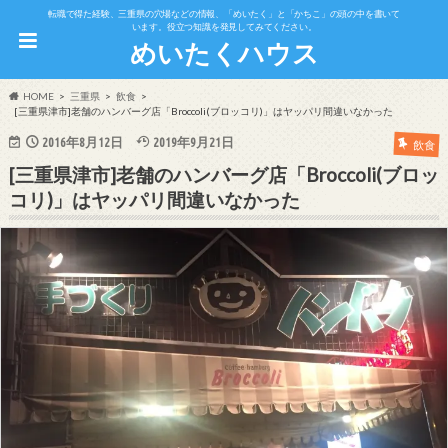
転職で得た経験、三重県の穴場などの情報、「めいたく」と「かちこ」の頭の中を書いて
います。役立つ知識を発見してみてください。
めいたくハウス
HOME
三重県
飲食
[三重県津市]老舗のハンバーグ店「Broccoli(ブロッコリ)」はヤッパリ間違いなかった
2016年8月12日
2019年9月21日
飲食
[三重県津市]老舗のハンバーグ店「Broccoli(ブロッ
コリ)」はヤッパリ間違いなかった