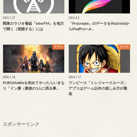
2015.5.27
2016.4.5
関東のラジオ番組「InterFM」を地方
「Procreate」のデータをiPad miniか
で聞く（視聴する）には
らiPadProへA…
アプリ
アプリ
2018.5.18
2016.1.17
PUBGMobileを初めてやったらいきな
ワンピース「トレジャークルーズ」
り「ドン勝（最後の1人に残る事…
アプリはゲーム以外の楽しみ方が最
高
スポンサーリンク