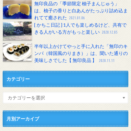
無印良品の「季節限定 柚子まんじゅう」
は、柚子の香りと白あんがたっぷり詰め込ま
れてて癒された
2021.01.06
[ かちこ日記 ] 1人でも楽しめるけど、共有で
きる人がいる方がもっと楽しい
2020.12.05
半年以上かけてやっと手に入れた「無印のキ
ンパ（韓国風のりまき）」は、聞いた通りの
美味しさでした【 無印良品 】
2020.11.11
カテゴリー
月別アーカイブ