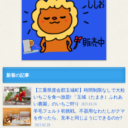
新着の記事
【三重県度会郡玉城町】時間制限なしで大粒
いちごを食べ放題! 「玉城（たまき）ふれあ
い農園」のいちご狩り
2021.03.24
羊毛フェルト初挑戦。不器用なわたしがクマ
を作ったら、見本と同じようにできるのか?
2021.02.28