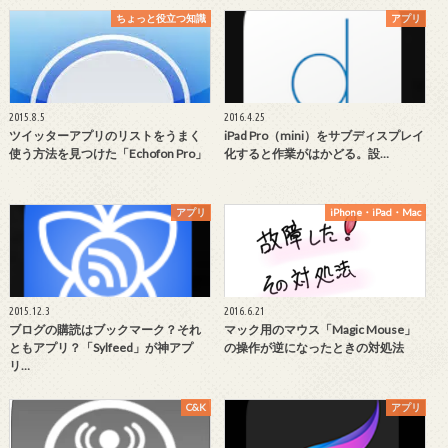
ちょっと役立つ知識
アプリ
2015.8.5
2016.4.25
ツイッターアプリのリストをうまく
iPad Pro（mini）をサブディスプレイ
使う方法を見つけた「Echofon Pro」
化すると作業がはかどる。設…
アプリ
iPhone・iPad・Mac
2015.12.3
2016.6.21
ブログの購読はブックマーク？それ
マック用のマウス「Magic Mouse」
ともアプリ？「Sylfeed」が神アプ
の操作が逆になったときの対処法
リ…
C&K
アプリ