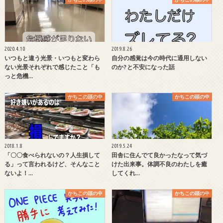
2020.4.10
2019.8.26
いつもと違う光景・いつもと変わら
自分の感覚は今の時代に通用しない
ない光景それぞれで感じたこと「も
のか? と不安になった話
っと危機…
かちこの頭の中
かちこの頭の中
2018.1.8
2019.5.24
「〇〇食べられないの？人生損して
田舎に住んでて良かったなって気づ
る」って言われるけど、そんなこと
けた出来事。体調不良のわたしを癒
ないよ！…
してくれ…
かちこの頭の中
かちこの頭の中