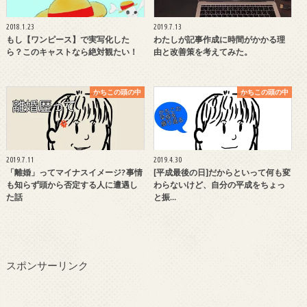
2018.1.23
2019.7.13
もし【ワンピース】で実写化した
わたしが記事作成に時間がかかる理
ら？このキャストなら絶対観たい！
由と改善策を考えてみた。
かちこの頭の中
かちこの頭の中
2019.7.11
2019.4.30
「離婚」ってマイナスイメージ? 事情
[平成最後の日]だからといって何も変
も知らず頭から否定する人に遭遇し
わらないけど、自分の平成をちょっ
た話
と振…
スポンサーリンク