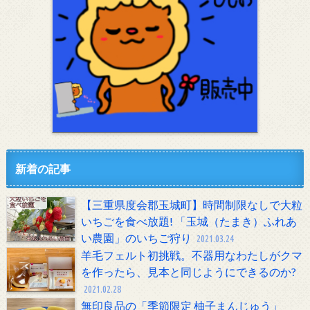
新着の記事
【三重県度会郡玉城町】時間制限なしで大粒
いちごを食べ放題! 「玉城（たまき）ふれあ
い農園」のいちご狩り
2021.03.24
羊毛フェルト初挑戦。不器用なわたしがクマ
を作ったら、見本と同じようにできるのか?
2021.02.28
無印良品の「季節限定 柚子まんじゅう」