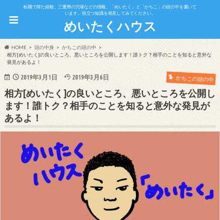
転職で得た経験、三重県の穴場などの情報、「めいたく」と「かちこ」の頭の中を書いて
います。役立つ知識を発見してみてください。
めいたくハウス
HOME
頭の中身
かちこの頭の中
相方[めいたく]の良いところ、悪いところを公開します！誰トク？相手のことを知ると意外な
発見があるよ！
2019年3月1日
2019年3月6日
かちこの頭の中
相方[めいたく]の良いところ、悪いところを公開し
ます！誰トク？相手のことを知ると意外な発見が
あるよ！