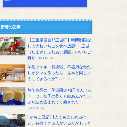
新着の記事
【三重県度会郡玉城町】時間制限な
しで大粒いちごを食べ放題! 「玉城
（たまき）ふれあい農園」のいちご
狩り
2021.03.24
羊毛フェルト初挑戦。不器用なわた
しがクマを作ったら、見本と同じよ
うにできるのか?
2021.02.28
無印良品の「季節限定 柚子まんじゅ
う」は、柚子の香りと白あんがたっ
ぷり詰め込まれてて癒された
2021.01.06
[ かちこ日記 ] 1人でも楽しめるけ
ど、共有できる人がいる方がもっと