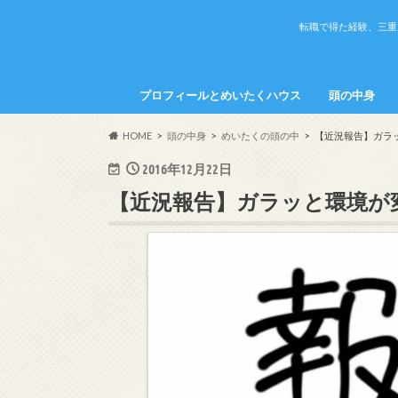
転職で得た経験、三重
プロフィールとめいたくハウス
頭の中身
めいたくの頭
かちこの頭の
HOME
頭の中身
めいたくの頭の中
【近況報告】ガラ
2016年12月22日
【近況報告】ガラッと環境が