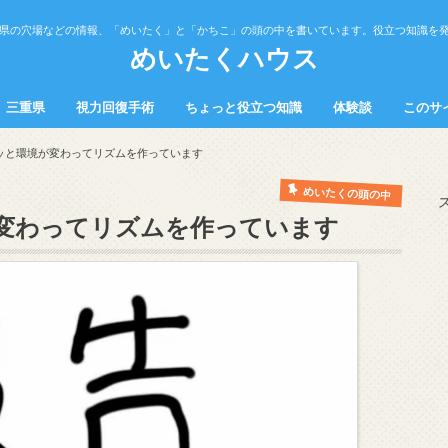
県の穴場などの情報、「めいたく」と「かちこ」の頭の中を書いています。役立つ知識を
めいたくハウス
三重県
視力回復手術
ちょっと役立つ知識
体験談
このサ
の中
中
観光スポット
飲食
健康
トラブル
勉強法
営業・接客・販売
料理
ッと環境が変わってリズムを作っています
めいたくの頭の中
変わってリズムを作っています