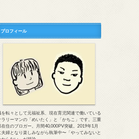
プロフィール
職を転々として元福祉系、現在育児関連で働いている
サラリーマンの「めいたく」と「かちこ」です。三重
県在住のブロガー。月間40,000PV突破。2019年1月
に夫婦となり楽しみながら執筆中〜「やってみないと
わからない」が持論。