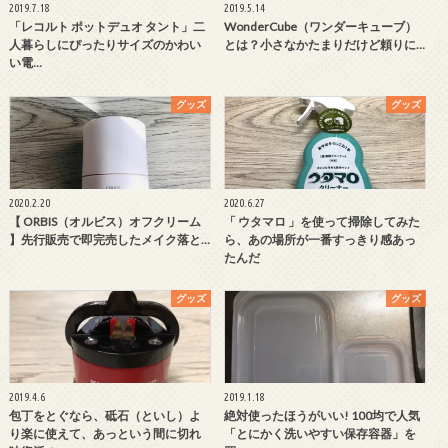
2019.7.18
2019.5.14
「レコルト ポットデュオ タント」二
WonderCube（ワンダーキューブ）
人暮らしにぴったりサイズのかわい
とは？小さなかたまりだけど頼りに…
い電…
グッズ
グッズ
2020.2.20
2020.6.27
【 ORBIS（オルビス）オフクリーム
「 ウタマロ 」を使って掃除してみた
】先行販売で即完売したメイク落と…
ら、あの場所が一番すっきり感あっ
たんだ
グッズ
グッズ
2019.4.6
2019.1.18
包丁をとぐなら、砥石（といし）よ
絶対使ったほうがいい! 100均で人気
り楽に使えて、あっという間に切れ
「とにかく洗いやすい保存容器」を