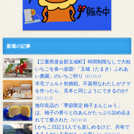
新着の記事
【三重県度会郡玉城町】時間制限なしで大粒
いちごを食べ放題! 「玉城（たまき）ふれあ
い農園」のいちご狩り
2021.03.24
羊毛フェルト初挑戦。不器用なわたしがクマ
を作ったら、見本と同じようにできるのか?
2021.02.28
無印良品の「季節限定 柚子まんじゅう」
は、柚子の香りと白あんがたっぷり詰め込ま
れてて癒された
2021.01.06
[ かちこ日記 ] 1人でも楽しめるけど、共有で
きる人がいる方がもっと楽しい