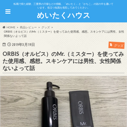
転職で得た経験、三重県の穴場などの情報、「めいたく」と「かちこ」の頭の中を書いて
います。役立つ知識を発見してみてください。
めいたくハウス
HOME
商品レビュー
グッズ
ORBIS（オルビス）のMr.（ミスター）を使ってみた使用感、感想。スキンケアには男性、女性
関係ないよって話
2019年3月19日
グッズ
ORBIS（オルビス）のMr.（ミスター）を使ってみ
た使用感、感想。スキンケアには男性、女性関係
ないよって話