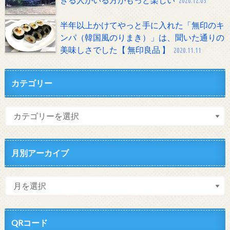
2020.12.05
半年以上かけてやっと手に入れた「無印のキ
ンパ（韓国風のりまき）」は、聞いた通りの
美味しさでした【 無印良品 】
2020.11.11
カテゴリー
月別アーカイブ
QRコード