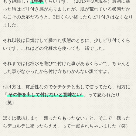
もう継続して
1年半
くらいです。（2019年3月現在）最初に塗
った時はピリ付き感がありましたが、肌が荒れている状態だか
らこその反応だろうと。3日くらい経ったらピリ付きはなくなり
ました。
それ以後は日焼けして腫れた状態のときに、少しピリ付くくら
いです。これはどの化粧水を使っても一緒でした。
それまでは化粧水を遊びで付けた事があるくらいで、ちゃんと
した事がなかったから付け方もわかんない訳ですよ。
付け方は、貧乏性なのでケチケチと出して使ってたら、相方に
「
その倍を出して付けないと意味ない!
」って怒られたり
（笑）
ぼくは抵抗します「残ったらもったない」と。そこで「残った
らデコルテに塗ったらええ」って一蹴されちゃいました（笑）