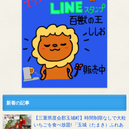
新着の記事
【三重県度会郡玉城町】時間制限なしで大粒
いちごを食べ放題! 「玉城（たまき）ふれあ