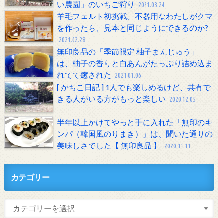
い農園」のいちご狩り
2021.03.24
羊毛フェルト初挑戦。不器用なわたしがクマ
を作ったら、見本と同じようにできるのか?
2021.02.28
無印良品の「季節限定 柚子まんじゅう」
は、柚子の香りと白あんがたっぷり詰め込ま
れてて癒された
2021.01.06
[ かちこ日記 ] 1人でも楽しめるけど、共有で
きる人がいる方がもっと楽しい
2020.12.05
半年以上かけてやっと手に入れた「無印のキ
ンパ（韓国風のりまき）」は、聞いた通りの
美味しさでした【 無印良品 】
2020.11.11
カテゴリー