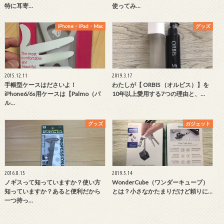
特に耳寄…
使ってみ…
iPhone・iPad・Mac
グッズ
2015.12.11
2019.3.17
手帳型ケースはださいよ！
わたしが【 ORBIS （オルビス）】を
iPhone6/6s用ケースは【Palmo（パ
10年以上愛用する7つの理由と、…
ル…
グッズ
ガジェット
2016.8.15
2019.5.14
ノギスって知っていますか？使い方
WonderCube（ワンダーキューブ）
知っていますか？あると便利だから
とは？小さなかたまりだけど頼りに…
一つ持っ…