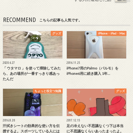
RECOMMEND
こちらの記事も人気です。
グッズ
iPhone・iPad・Mac
2020.6.27
2016.11.25
「 ウタマロ 」を使って掃除してみた
iPhone7用のPalmo（パルモ）を
ら、あの場所が一番すっきり感あっ
iPhone6用に続き購入 1年…
たんだ
ちょっと役立つ知識
グッズ
2016.8.20
2017.12.15
汗拭きシートの効果的な使い方を伝
足の冷えない不思議なくつ下は本当
授するよ。スポーツしている人には
に不思議なくらいあったまったよ。