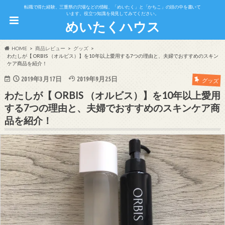
転職で得た経験、三重県の穴場などの情報、「めいたく」と「かちこ」の頭の中を書いて
います。役立つ知識を発見してみてください。
めいたくハウス
HOME
商品レビュー
グッズ
わたしが【 ORBIS （オルビス）】を10年以上愛用する7つの理由と、夫婦でおすすめのスキン
ケア商品を紹介！
2019年3月17日
2019年9月25日
グッズ
わたしが【 ORBIS （オルビス）】を10年以上愛用
する7つの理由と、夫婦でおすすめのスキンケア商
品を紹介！