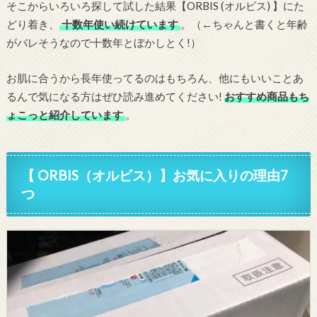
そこからいろいろ探して試した結果【ORBIS (オルビス) 】にた
どり着き、
十数年使い続けています
。（←ちゃんと書くと年齢
がバレそうなので十数年とぼかしとく!）
お肌に合うから長年使ってるのはもちろん、他にもいいことあ
るんで気になる方はぜひ読み進めてください!
おすすめ商品もち
ょこっと紹介しています
。
【 ORBIS（オルビス）】お気に入りの理由7
つ