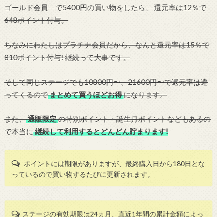
ゴールド会員 で5400円の買い物をしたら、 還元率は12％で
648ポイント付与。
ちなみにわたしはプラチナ会員だから、なんと還元率は15％で
810ポイント付与! 継続って大事です。
そして同じステージでも10800円〜、21600円〜で還元率は違
ってくるので
まとめて買うほどお得
になります。
また、
通販限定
の特別ポイント・誕生月ポイントなどもあるの
で本当に
継続して利用するとどんどん貯まります!
ポイントには期限がありますが、最終購入日から180日とな
っているので買い物するたびに更新されます。
ステージの有効期限は24ヵ月、直近1年間の累計金額によっ