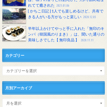
れてて癒された
2021.01.06
[ かちこ日記 ] 1人でも楽しめるけど、共有で
きる人がいる方がもっと楽しい
2020.12.05
半年以上かけてやっと手に入れた「無印のキ
ンパ（韓国風のりまき）」は、聞いた通りの
美味しさでした【 無印良品 】
2020.11.11
カテゴリー
月別アーカイブ