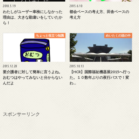
2018.5.19
2015.6.10
わたしがユーザー車検にしなかった
都会ベースの考え方、田舎ベースの
理由は、大きな勘違いをしていたか
考え方
ら！
ちょっと役立つ知識
めいたくの頭の中
2015.12.28
2015.10.13
要介護者に対して簡単に言うよね。
【HCR】国際福祉機器展2015へ行っ
おむつはやってみないと分からない
た。１０数年ぶりの夜行バスで！変
んだよ
わ…
スポンサーリンク