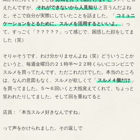
えたんですが、
それができないから人見知り
と言うんだよね
と。そこで自分が実際にしていたことを話ました。「
コミュニ
ケーションをとるために、スルメを活用するといいよ。
」っ
て。すっごく「？？？？？」って感じで、困惑した顔をしてま
した（笑）
そりゃそうです、わけ分かりませんよね（笑）どういうことか
というと、毎週金曜日の２１時半〜２２時くらいにコンビニで
スルメを買ってたんです。ただこれだけでした。本当のところ
は、なんの意図もなく、スルメが欲しくて「
スルメ４個だけ
」
を買ってました。５〜６回いくと大抵覚えてくれて、ちょっと
笑われたりしてました。そして回を重ねてると
店員：「本当スルメ好きなんですね」
って声をかけられました。その返しで