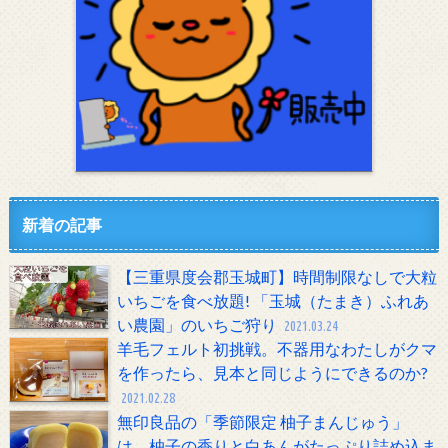
新着の記事
【三重県度会郡玉城町】時間制限なしで大粒
いちごを食べ放題! 「玉城（たまき）ふれあ
い農園」のいちご狩り
2021.03.24
羊毛フェルト初挑戦。不器用なわたしがクマ
を作ったら、見本と同じようにできるのか?
2021.02.28
無印良品の「季節限定 柚子まんじゅう」
は、柚子の香りと白あんがたっぷり詰め込ま