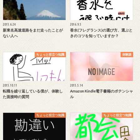
2015.6.24
2016.9.5
新東名高速道路をまだ走ったことが
香水(フレグランス)の選び方、選ぶと
ない人へ
きのコツを知っていますか？
ちょっと役立つ知識
体験談
2015.10.11
2015.5.14
転職を繰り返している僕が、体験し
Amazon Kindle電子書籍のポテンシャ
た面接時の質問
ル
ちょっと役立つ知識
ちょっと役立つ知識