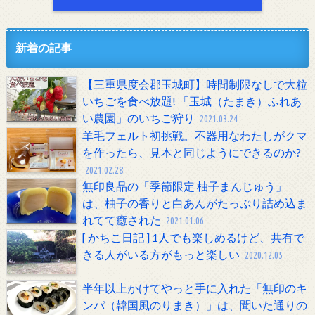
新着の記事
【三重県度会郡玉城町】時間制限なしで大粒
いちごを食べ放題! 「玉城（たまき）ふれあ
い農園」のいちご狩り
2021.03.24
羊毛フェルト初挑戦。不器用なわたしがクマ
を作ったら、見本と同じようにできるのか?
2021.02.28
無印良品の「季節限定 柚子まんじゅう」
は、柚子の香りと白あんがたっぷり詰め込ま
れてて癒された
2021.01.06
[ かちこ日記 ] 1人でも楽しめるけど、共有で
きる人がいる方がもっと楽しい
2020.12.05
半年以上かけてやっと手に入れた「無印のキ
ンパ（韓国風のりまき）」は、聞いた通りの