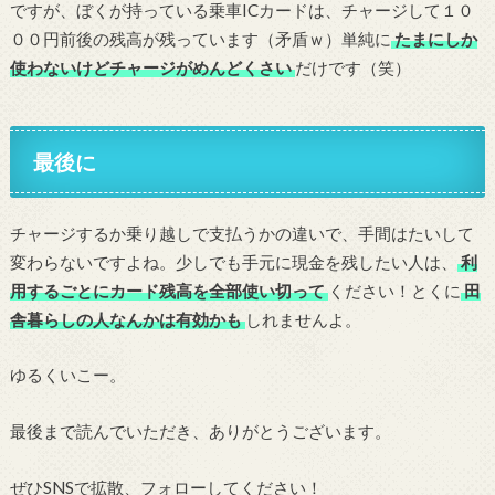
ですが、ぼくが持っている乗車ICカードは、チャージして１０
００円前後の残高が残っています（矛盾ｗ）単純に
たまにしか
使わないけどチャージがめんどくさい
だけです（笑）
最後に
チャージするか乗り越しで支払うかの違いで、手間はたいして
変わらないですよね。少しでも手元に現金を残したい人は、
利
用するごとにカード残高を全部使い切って
ください！とくに
田
舎暮らしの人なんかは有効かも
しれませんよ。
ゆるくいこー。
最後まで読んでいただき、ありがとうございます。
ぜひSNSで拡散、フォローしてください！