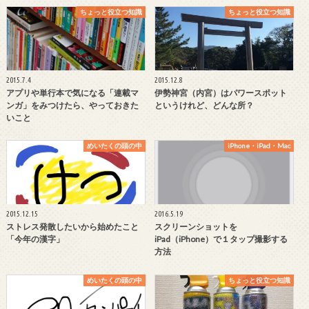
ちょっと役立つ知識
ちょっと役立つ知識
2015.7.4
2015.12.8
アプリや単行本で気になる「連載マ
伊勢神宮（内宮）はパワースポット
ンガ」をみつけたら、やっておきた
というけれど、どんな所？
いこと
めいたくの頭の中
iPhone・iPad・Mac
2015.12.15
2016.5.19
ストレス発散したいから始めたこと
スクリーンショットを
「今年の漢字」
iPad（iPhone）で１タップ撮影する
方法
めいたくの頭の中
ちょっと役立つ知識