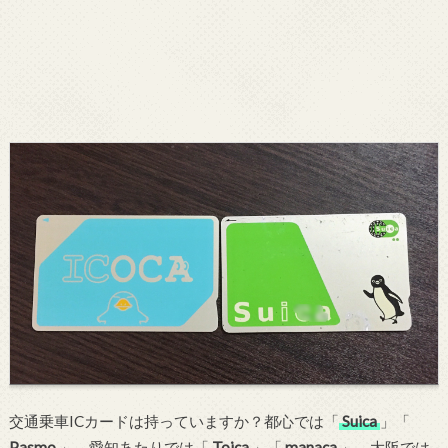
交通乗車ICカードは持っていますか？都心では「
Suica
」「
Pasmo
」、愛知あたりでは「
Toica
」「
manaca
」、大阪では