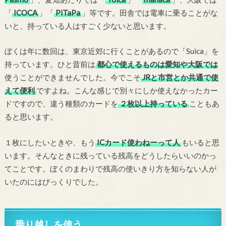
「
ICOCA
」「
PiTaPa
」等です。田舎では電車に乗ることがな
いと、持っている人はすごく少ないと思います。
ぼくは年に数回は、東京近郊に行くことがあるので「Suica」を
持っています。ひと昔前は
都心で使えるものは愛知や大阪では
使うことができませんでした。今でこそ
JRと市営とか共通で使
えて便利
ですよね。こんな感じで別々にしか使えなかったカー
ドですので、違う種類のカードを
２枚以上持っている
こともあ
ると思います。
１枚にしたいときや、もう
ICカード使わねーって人
もいると思
います。そんなときに残っている残高をどうしたらいいのかっ
てことです。ぼくのまわりで残高の使いきり方を知らない人が
いたのにはびっくりでした。
乗り越しを使う