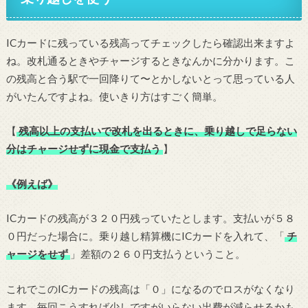
ICカードに残っている残高ってチェックしたら確認出来ますよ
ね。改札通るときやチャージするときなんかに分かります。こ
の残高と合う駅で一回降りて〜とかしないとって思っている人
がいたんですよね。使いきり方はすごく簡単。
【
残高以上の支払いで改札を出るときに、乗り越しで足らない
分はチャージせずに現金で支払う
】
《例えば》
ICカードの残高が３２０円残っていたとします。支払いが５８
０円だった場合に。乗り越し精算機にICカードを入れて、「
チ
ャージをせず
」差額の２６０円支払うということ。
これでこのICカードの残高は「０」になるのでロスがなくなり
ます。毎回こうすれば少しですがいらない出費が減らせるかも