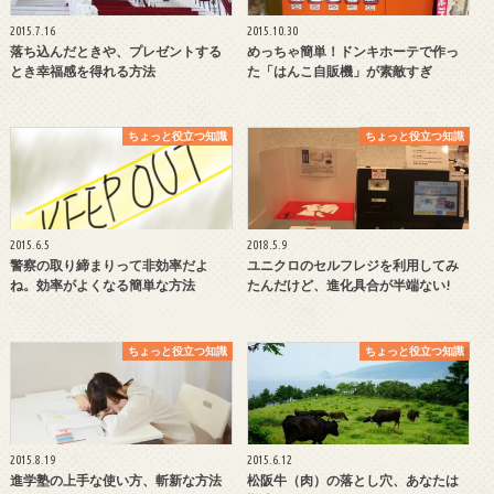
2015.7.16
2015.10.30
落ち込んだときや、プレゼントする
めっちゃ簡単！ドンキホーテで作っ
とき幸福感を得れる方法
た「はんこ自販機」が素敵すぎ
ちょっと役立つ知識
ちょっと役立つ知識
2015.6.5
2018.5.9
警察の取り締まりって非効率だよ
ユニクロのセルフレジを利用してみ
ね。効率がよくなる簡単な方法
たんだけど、進化具合が半端ない!
ちょっと役立つ知識
ちょっと役立つ知識
2015.8.19
2015.6.12
進学塾の上手な使い方、斬新な方法
松阪牛（肉）の落とし穴、あなたは