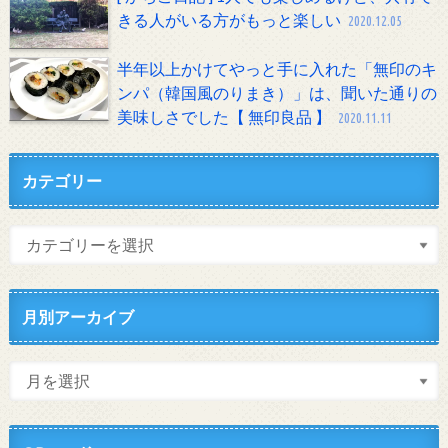
きる人がいる方がもっと楽しい
2020.12.05
半年以上かけてやっと手に入れた「無印のキ
ンパ（韓国風のりまき）」は、聞いた通りの
美味しさでした【 無印良品 】
2020.11.11
カテゴリー
月別アーカイブ