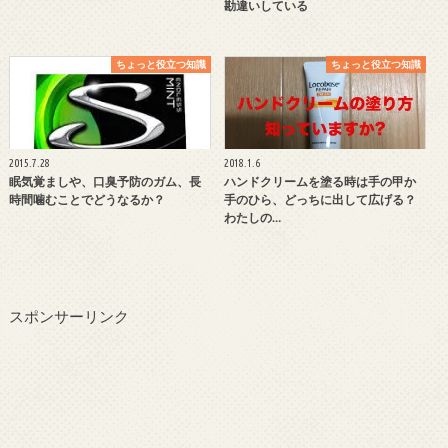
勘違いしている
ちょっと役立つ知識
ちょっと役立つ知識
2015.7.28
2018.1.6
眠気覚ましや、口臭予防のガム、長
ハンドクリームを塗る時は手の甲か
時間噛むことでどうなるか？
手のひら、どっちに出して広げる？
わたしの…
スポンサーリンク