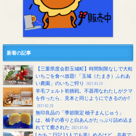
新着の記事
【三重県度会郡玉城町】時間制限なしで大粒
いちごを食べ放題! 「玉城（たまき）ふれあ
い農園」のいちご狩り
2021.03.24
羊毛フェルト初挑戦。不器用なわたしがクマ
を作ったら、見本と同じようにできるのか?
2021.02.28
無印良品の「季節限定 柚子まんじゅう」
は、柚子の香りと白あんがたっぷり詰め込ま
れてて癒された
2021.01.06
[ かちこ日記 ] 1人でも楽しめるけど、共有で