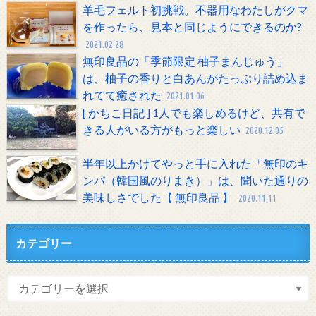
羊毛フェルト初挑戦。不器用なわたしがクマ
を作ったら、見本と同じようにできるのか?
2021.02.28
無印良品の「季節限定 柚子まんじゅう」
は、柚子の香りと白あんがたっぷり詰め込ま
れてて癒された
2021.01.06
[ かちこ日記 ] 1人でも楽しめるけど、共有で
きる人がいる方がもっと楽しい
2020.12.05
半年以上かけてやっと手に入れた「無印のキ
ンパ（韓国風のりまき）」は、聞いた通りの
美味しさでした【 無印良品 】
2020.11.11
カテゴリー