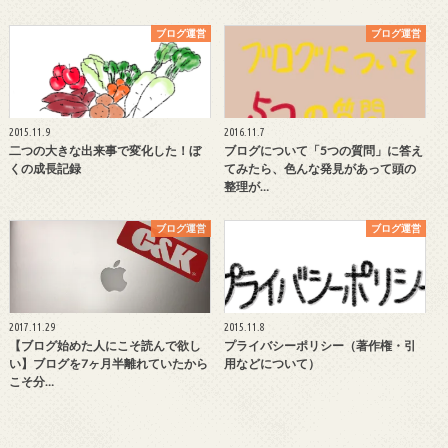
ブログ運営
ブログ運営
2015.11.9
2016.11.7
二つの大きな出来事で変化した！ぼ
ブログについて「5つの質問」に答え
くの成長記録
てみたら、色んな発見があって頭の
整理が…
ブログ運営
ブログ運営
2017.11.29
2015.11.8
【ブログ始めた人にこそ読んで欲し
プライバシーポリシー（著作権・引
い】ブログを7ヶ月半離れていたから
用などについて）
こそ分…