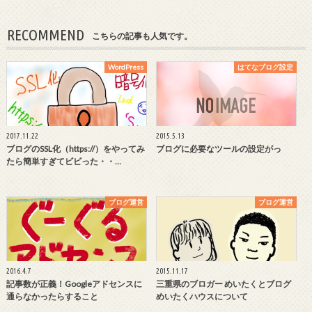
RECOMMEND
こちらの記事も人気です。
WordPress
はてなブログ設定
2017.11.22
2015.5.13
ブログのSSL化（https://）をやってみ
ブログに必要なツールの設定がっ
たら簡単すぎてビビった・・…
ブログ運営
ブログ運営
2016.4.7
2015.11.17
記事数が正義！Googleアドセンスに
三重県のブロガー めいたくとブログ
通らなかったらすること
めいたくハウスについて