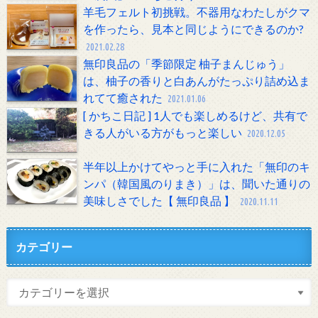
羊毛フェルト初挑戦。不器用なわたしがクマ
を作ったら、見本と同じようにできるのか?
2021.02.28
無印良品の「季節限定 柚子まんじゅう」
は、柚子の香りと白あんがたっぷり詰め込ま
れてて癒された
2021.01.06
[ かちこ日記 ] 1人でも楽しめるけど、共有で
きる人がいる方がもっと楽しい
2020.12.05
半年以上かけてやっと手に入れた「無印のキ
ンパ（韓国風のりまき）」は、聞いた通りの
美味しさでした【 無印良品 】
2020.11.11
カテゴリー