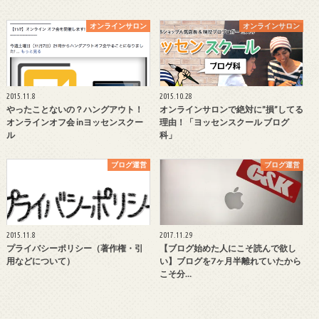
オンラインサロン
オンラインサロン
2015.11.8
2015.10.28
やったことないの？ハングアウト！
オンラインサロンで絶対に”損”してる
オンラインオフ会 inヨッセンスクー
理由！「ヨッセンスクール ブログ
ル
科」
ブログ運営
ブログ運営
2015.11.8
2017.11.29
プライバシーポリシー（著作権・引
【ブログ始めた人にこそ読んで欲し
用などについて）
い】ブログを7ヶ月半離れていたから
こそ分…