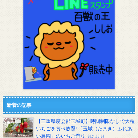
新着の記事
【三重県度会郡玉城町】時間制限なしで大粒
いちごを食べ放題! 「玉城（たまき）ふれあ
い農園」のいちご狩り
2021.03.24