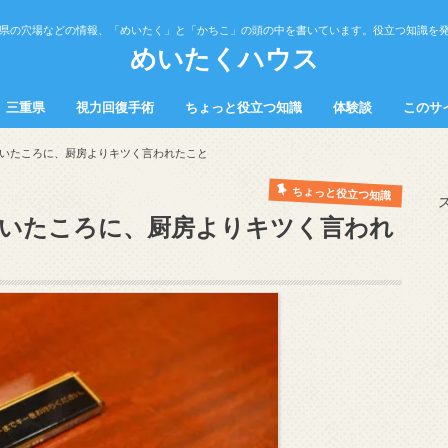
県の穴場などの情報、「めいたく」と「かちこ」の頭の中を書いています。役立つ知識を
めいたくハウス
三重県
視力回復手術
ちょっと役立つ知識
体験談
このサ
の中
中
観光スポット
飲食
健康
トラブル
勉強法
営業・接客・販売
料理
いたころに、厨房よりキツく言われたこと
ちょっと役立つ知識
いたころに、厨房よりキツく言われ