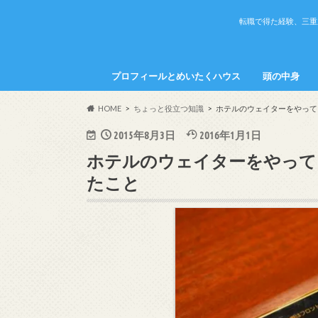
転職で得た経験、三重
プロフィールとめいたくハウス
頭の中身
めいたくの頭
かちこの頭の
HOME
ちょっと役立つ知識
ホテルのウェイターをやって
2015年8月3日
2016年1月1日
ホテルのウェイターをやって
たこと