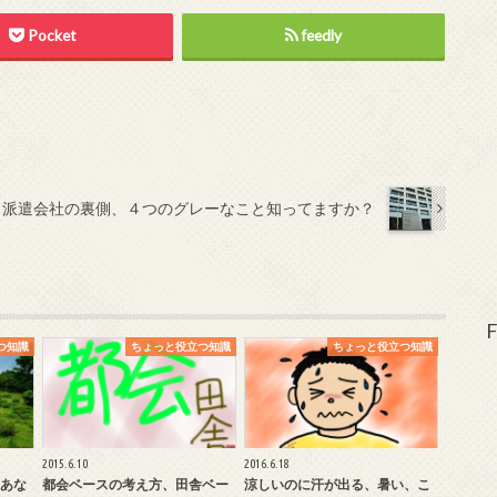
Pocket
feedly
派遣会社の裏側、４つのグレーなこと知ってますか？
F
つ知識
ちょっと役立つ知識
ちょっと役立つ知識
2015.6.10
2016.6.18
あな
都会ベースの考え方、田舎ベー
涼しいのに汗が出る、暑い、こ