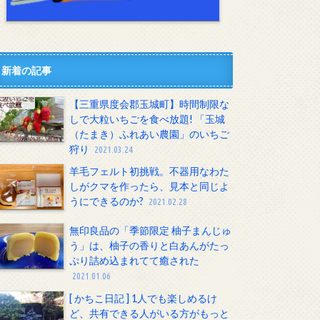
新着の記事
【三重県度会郡玉城町】時間制限な
しで大粒いちごを食べ放題! 「玉城
（たまき）ふれあい農園」のいちご
狩り
2021.03.24
羊毛フェルト初挑戦。不器用なわた
しがクマを作ったら、見本と同じよ
うにできるのか?
2021.02.28
無印良品の「季節限定 柚子まんじゅ
う」は、柚子の香りと白あんがたっ
ぷり詰め込まれてて癒された
2021.01.06
[ かちこ日記 ] 1人でも楽しめるけ
ど、共有できる人がいる方がもっと