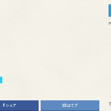
売
？
T
シェア
はてブ