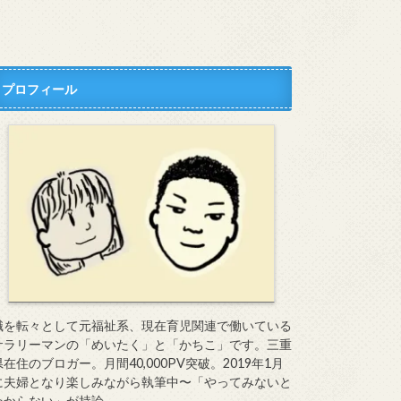
プロフィール
職を転々として元福祉系、現在育児関連で働いている
サラリーマンの「めいたく」と「かちこ」です。三重
県在住のブロガー。月間40,000PV突破。2019年1月
に夫婦となり楽しみながら執筆中〜「やってみないと
わからない」が持論。