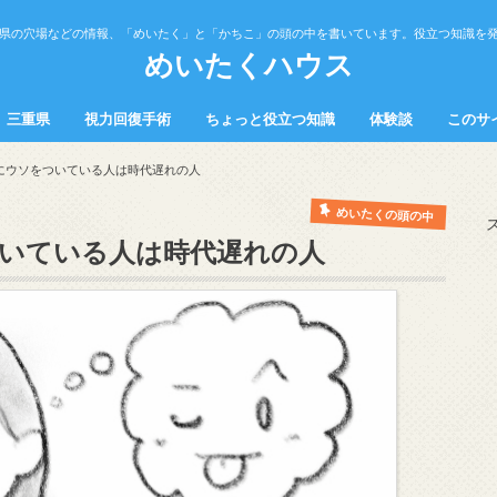
県の穴場などの情報、「めいたく」と「かちこ」の頭の中を書いています。役立つ知識を
めいたくハウス
三重県
視力回復手術
ちょっと役立つ知識
体験談
このサ
の中
中
観光スポット
飲食
健康
トラブル
勉強法
営業・接客・販売
料理
にウソをついている人は時代遅れの人
めいたくの頭の中
いている人は時代遅れの人