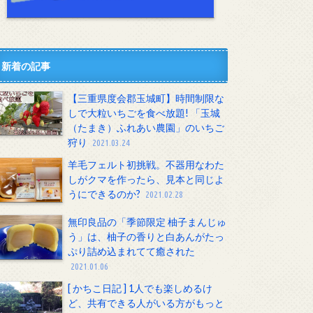
新着の記事
【三重県度会郡玉城町】時間制限な
しで大粒いちごを食べ放題! 「玉城
（たまき）ふれあい農園」のいちご
狩り
2021.03.24
羊毛フェルト初挑戦。不器用なわた
しがクマを作ったら、見本と同じよ
うにできるのか?
2021.02.28
無印良品の「季節限定 柚子まんじゅ
う」は、柚子の香りと白あんがたっ
ぷり詰め込まれてて癒された
2021.01.06
[ かちこ日記 ] 1人でも楽しめるけ
ど、共有できる人がいる方がもっと