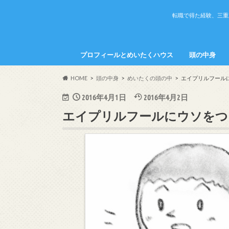
転職で得た経験、三重
プロフィールとめいたくハウス
頭の中身
めいたくの頭
かちこの頭の
HOME
頭の中身
めいたくの頭の中
エイプリルフール
2016年4月1日
2016年4月2日
エイプリルフールにウソをつ