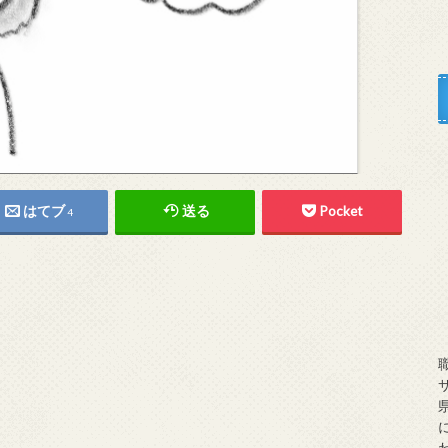
はてブ
送る
Pocket
4