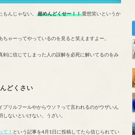
たもんじゃない。
超めんどくせー！！
愛想笑いというか
あちゃーってやっているのを見ると笑えますよー。
真剣に信じてしまった人の誤解を必死に解いてるのをみ
めんどくさい
イプリルフールやからウソ？って言われるのがウザいん
明しないといけない。うざい。
って！
という記事を4月1日に投稿してたら信じられてい