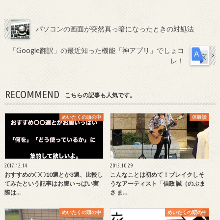
パソコンの画面が突然真っ暗になったときの対処法
「Google翻訳」の最近知った機能「神アプリ」でしょコ
レ！
RECOMMEND
こちらの記事も人気です。
めいたくの頭の中
体験談
2017.12.14
2015.10.29
おすすめの〇〇10選とか3選、比較し
こんなことは初めて！ブレイクしそ
てみたという記事はお腹いっぱい実
うなアーティスト「信政 誠（のぶま
際は…
さ ま…
めいたくの頭の中
めいたくの頭の中