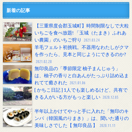
新着の記事
【三重県度会郡玉城町】時間制限なしで大粒
いちごを食べ放題! 「玉城（たまき）ふれあ
い農園」のいちご狩り
2021.03.24
羊毛フェルト初挑戦。不器用なわたしがクマ
を作ったら、見本と同じようにできるのか?
2021.02.28
無印良品の「季節限定 柚子まんじゅう」
は、柚子の香りと白あんがたっぷり詰め込ま
れてて癒された
2021.01.06
[ かちこ日記 ] 1人でも楽しめるけど、共有で
きる人がいる方がもっと楽しい
2020.12.05
半年以上かけてやっと手に入れた「無印のキ
ンパ（韓国風のりまき）」は、聞いた通りの
美味しさでした【 無印良品 】
2020.11.11