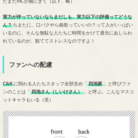
たまたMCが隣にきて（以下、略）
実力が伴っていないならまだしも、実力以下の評価ってどうな
ん？
ちまたに、口パクやら曲歌っていいの？って人がいっぱい
いるのに、そんな無駄な人たちに時間をかけて適当にあしらわ
れているのが、観ててストレスなのですよ！
ファンへの配慮
C&K
に関わる人たちスタッフ全部含め「
四池家
」と呼びファ
ンのことは「
四池さん（しいけさん）
」と呼ぶ。こんなマスコ
ットキャラもいる（笑）