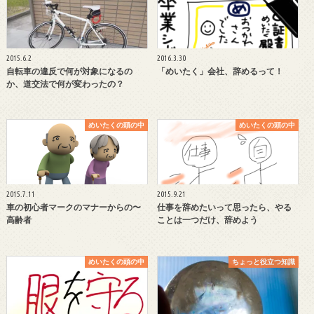
2015.6.2
2016.3.30
自転車の違反で何が対象になるの
「めいたく」会社、辞めるって！
か、道交法で何が変わったの？
めいたくの頭の中
めいたくの頭の中
2015.7.11
2015.9.21
車の初心者マークのマナーからの〜
仕事を辞めたいって思ったら、やる
高齢者
ことは一つだけ、辞めよう
めいたくの頭の中
ちょっと役立つ知識