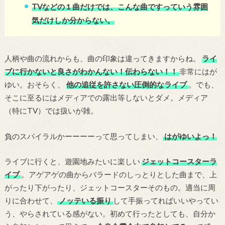
TVなどの１曲だけでは、こんな曲ですっていう雰囲
気だけしか分からない。
人柄や曲の流れからも、曲の印象は違ってきますからね。
ライ
ブに行かないと良さがわかんない！伝わらない！！
非常にはが
ゆい。おそらく、
他の追従を許さない圧倒的なライブ
。でも、
そこに至るにはメディアでの露出等しないとダメ。メディア
（特にTV）では扱いが雑。
負のスパイラルかーーーーって思ってしまい、
はがゆいよっ！
ライブに行くと、遊園地みたいに楽しい
ジェットコースターラ
イブ
。アゲアゲの曲からバラードのしっとりとした曲まで、上
がったり下がったり、ジェットコースターそのもの。適当に周
りに合わせて、
ノッテいる振り
して手振ってればいいやってい
う、やらされている感がない。初めて行ったとしても、自分か