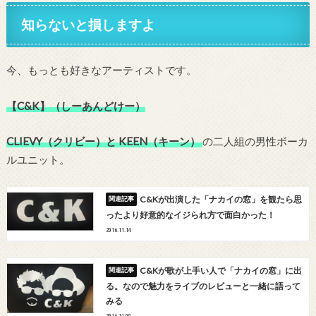
知らないと損しますよ
今、もっとも好きなアーティストです。
【C&K】（しーあんどけー）
CLIEVY（クリビー）と KEEN（キーン）
の二人組の男性ボーカ
ルユニット。
C&Kが出演した「ナカイの窓」を観たら思
ったより好意的なイジられ方で面白かった！
2016.11.14
C&Kが歌が上手い人で「ナカイの窓」に出
る。なので魅力をライブのレビューと一緒に語って
みる
2016.11.09