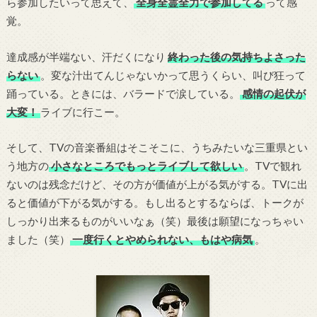
ら参加したいって思えて、
全身全霊全力で参加してる
って感
覚。
達成感が半端ない、汗だくになり
終わった後の気持ちよさった
らない
。変な汁出てんじゃないかって思うくらい、叫び狂って
踊っている。ときには、バラードで涙している。
感情の起伏が
大変！
ライブに行こー。
そして、TVの音楽番組はそこそこに、うちみたいな三重県とい
う地方の
小さなところでもっとライブして欲しい
。TVで観れ
ないのは残念だけど、その方が価値が上がる気がする。TVに出
ると価値が下がる気がする。もし出るとするならば、トークが
しっかり出来るものがいいなぁ（笑）最後は願望になっちゃい
ました（笑）
一度行くとやめられない、もはや病気
。