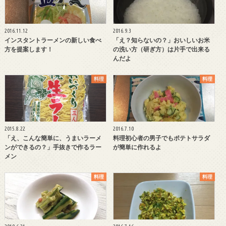
2016.11.12
2016.9.3
インスタントラーメンの新しい食べ
「え？知らないの？」おいしいお米
方を提案します！
の洗い方（研ぎ方）は片手で出来る
んだよ
料理
料理
2015.8.22
2016.7.10
「え、こんな簡単に、うまいラーメ
料理初心者の男子でもポテトサラダ
ンができるの？」手抜きで作るラー
が簡単に作れるよ
メン
料理
料理