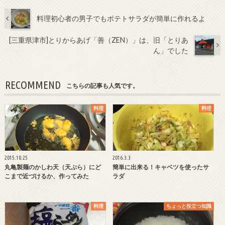
料理初心者の男子でもポテトサラダが簡単に作れるよ
[三重県津市]とりからあげ「善（ZEN）」は、旧「とりあ
ん」でした
RECOMMEND
こちらの記事も人気です。
料理
料理
2015.10.25
2016.3.3
丸亀製麺のかしわ天（天ぷら）にど
簡単に出来る！キャベツを使ったサ
こまで近づけるか、作ってみた
ラダ
料理
ちょっと役立つ知識