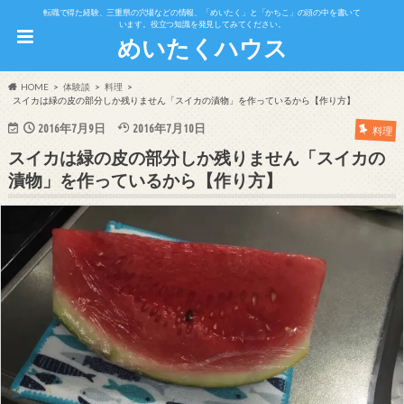
転職で得た経験、三重県の穴場などの情報、「めいたく」と「かちこ」の頭の中を書いて
います。役立つ知識を発見してみてください。
めいたくハウス
HOME
体験談
料理
スイカは緑の皮の部分しか残りません「スイカの漬物」を作っているから【作り方】
2016年7月9日
2016年7月10日
料理
スイカは緑の皮の部分しか残りません「スイカの
漬物」を作っているから【作り方】