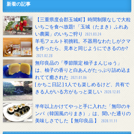
新着の記事
【三重県度会郡玉城町】時間制限なしで大粒
いちごを食べ放題! 「玉城（たまき）ふれあ
い農園」のいちご狩り
2021.03.24
羊毛フェルト初挑戦。不器用なわたしがクマ
を作ったら、見本と同じようにできるのか?
2021.02.28
無印良品の「季節限定 柚子まんじゅう」
は、柚子の香りと白あんがたっぷり詰め込ま
れてて癒された
2021.01.06
[ かちこ日記 ] 1人でも楽しめるけど、共有で
きる人がいる方がもっと楽しい
2020.12.05
半年以上かけてやっと手に入れた「無印のキ
ンパ（韓国風のりまき）」は、聞いた通りの
美味しさでした【 無印良品 】
2020.11.11