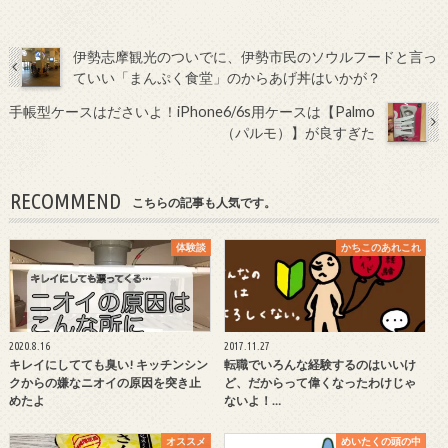
伊勢志摩観光のついでに、伊勢市民のソウルフードと言っ
ていい「まんぷく食堂」のからあげ丼はいかが？
手帳型ケースはださいよ！iPhone6/6s用ケースは【Palmo
（パルモ）】が良すぎた
RECOMMEND
こちらの記事も人気です。
体験談
かちこのあれこれ
2020.8.16
2017.11.27
キレイにしてても臭い! キッチンシン
転職でいろんな経験するのはいいけ
クからの嫌なニオイの原因を突き止
ど、だからって偉くなったわけじゃ
めたよ
ないよ！…
オススメ
めいたくの頭の中