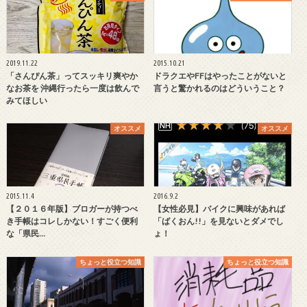
2019.11.22
2015.10.21
「さんぴん茶」ってスッキリ爽やか
ドラクエやFFはやったことがないと
なお茶を 沖縄行ったら一度は飲んで
言うと驚かれるのはどういうこと？
みてほしい
オススメ
オススメ
2015.11.4
2016.9.2
【２０１６年版】ブロガーが持つべ
【女性必見】バイクに興味があれば
き手帳はコレしかない！すごく便利
「ばくおん!!」を見ないとダメでし
な「県民…
ょ！
ちょっと役立つ知識
ちょっと役立つ知識