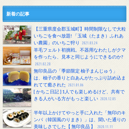
新着の記事
【三重県度会郡玉城町】時間制限なしで大粒
いちごを食べ放題! 「玉城（たまき）ふれあ
い農園」のいちご狩り
2021.03.24
羊毛フェルト初挑戦。不器用なわたしがクマ
を作ったら、見本と同じようにできるのか?
2021.02.28
無印良品の「季節限定 柚子まんじゅう」
は、柚子の香りと白あんがたっぷり詰め込ま
れてて癒された
2021.01.06
[ かちこ日記 ] 1人でも楽しめるけど、共有で
きる人がいる方がもっと楽しい
2020.12.05
半年以上かけてやっと手に入れた「無印のキ
ンパ（韓国風のりまき）」は、聞いた通りの
美味しさでした【 無印良品 】
2020.11.11