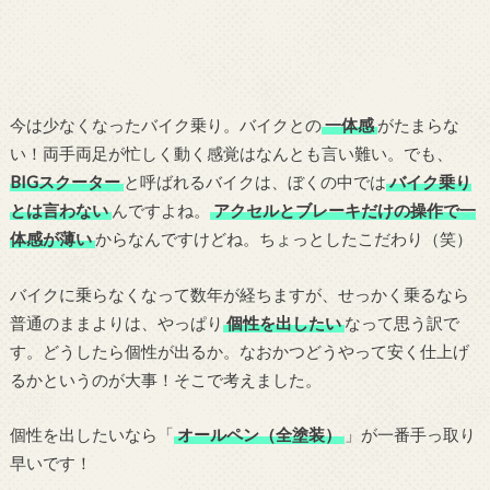
今は少なくなったバイク乗り。バイクとの
一体感
がたまらな
い！両手両足が忙しく動く感覚はなんとも言い難い。でも、
BIGスクーター
と呼ばれるバイクは、ぼくの中では
バイク乗り
とは言わない
んですよね。
アクセルとブレーキだけの操作で一
体感が薄い
からなんですけどね。ちょっとしたこだわり（笑）
バイクに乗らなくなって数年が経ちますが、せっかく乗るなら
普通のままよりは、やっぱり
個性を出したい
なって思う訳で
す。どうしたら個性が出るか。なおかつどうやって安く仕上げ
るかというのが大事！そこで考えました。
個性を出したいなら「
オールペン（全塗装）
」が一番手っ取り
早いです！