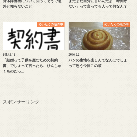
身体障害者について知ってそうで意
まだまだ自分に甘いんだよ「時間が
外と知らないこと
ない」って言ってる人って何なん？
めいたくの頭の中
めいたくの頭の中
2015.9.12
2016.6.2
「結婚って子供を産むための契約
パンの生地を楽しんでなんぼでしょ
書」でしょって言ったら、ひんしゅ
って思う今日この頃
くものだっ…
スポンサーリンク