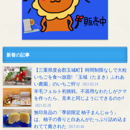
新着の記事
【三重県度会郡玉城町】時間制限なしで大粒
いちごを食べ放題! 「玉城（たまき）ふれあ
い農園」のいちご狩り
2021.03.24
羊毛フェルト初挑戦。不器用なわたしがクマ
を作ったら、見本と同じようにできるのか?
2021.02.28
無印良品の「季節限定 柚子まんじゅう」
は、柚子の香りと白あんがたっぷり詰め込ま
れてて癒された
2021.01.06