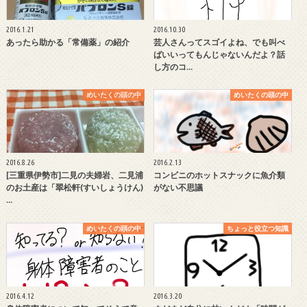
2016.1.21
2016.10.30
あったら助かる「常備薬」の紹介
芸人さんってスゴイよね、でも叫べ
ばいいってもんじゃないんだよ？話
し方のコ…
めいたくの頭の中
めいたくの頭の中
2016.8.26
2016.2.13
[三重県伊勢市]二見の夫婦岩、二見浦
コンビニのホットスナックに魚介類
のお土産は「翠松軒(すいしょうけん)
がない不思議
…
めいたくの頭の中
ちょっと役立つ知識
2016.4.12
2016.3.20