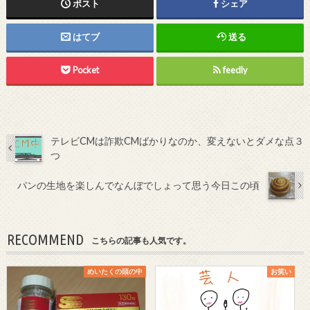
ポスト
シェア
はてブ
送る
Pocket
feedly
テレビCMは詐欺CMばかりなのか、変えないとダメな点３
つ
パンの生地を楽しんでなんぼでしょって思う今日この頃
RECOMMEND
こちらの記事も人気です。
めいたくの頭の中
お笑い