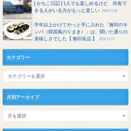
[ かちこ日記 ] 1人でも楽しめるけど、共有で
きる人がいる方がもっと楽しい
2020.12.05
半年以上かけてやっと手に入れた「無印のキ
ンパ（韓国風のりまき）」は、聞いた通りの
美味しさでした【 無印良品 】
2020.11.11
カテゴリー
月別アーカイブ