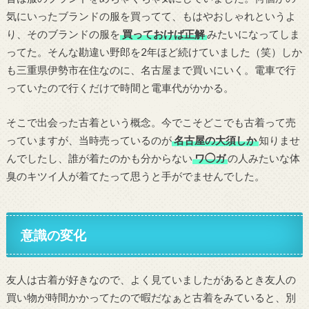
気にいったブランドの服を買ってて、もはやおしゃれというよ
り、そのブランドの服を
買っておけば正解
みたいになってしま
ってた。そんな勘違い野郎を2年ほど続けていました（笑）しか
も三重県伊勢市在住なのに、名古屋まで買いにいく。電車で行
っていたので行くだけで時間と電車代がかかる。
そこで出会った古着という概念。今でこそどこでも古着って売
っていますが、当時売っているのが
名古屋の大須しか
知りませ
んでしたし、誰が着たのかも分からない
ワ◯ガ
の人みたいな体
臭のキツイ人が着てたって思うと手がでませんでした。
意識の変化
友人は古着が好きなので、よく見ていましたがあるとき友人の
買い物が時間かかってたので暇だなぁと古着をみていると、別