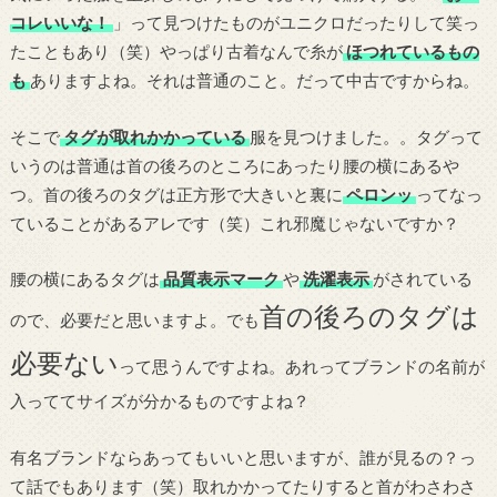
コレいいな！
」って見つけたものがユニクロだったりして笑っ
たこともあり（笑）やっぱり古着なんで糸が
ほつれているもの
も
ありますよね。それは普通のこと。だって中古ですからね。
そこで
タグが取れかかっている
服を見つけました。。タグって
いうのは普通は首の後ろのところにあったり腰の横にあるや
つ。首の後ろのタグは正方形で大きいと裏に
ペロンッ
ってなっ
ていることがあるアレです（笑）これ邪魔じゃないですか？
腰の横にあるタグは
品質表示マーク
や
洗濯表示
がされている
首の後ろのタグは
ので、必要だと思いますよ。でも
必要ない
って思うんですよね。あれってブランドの名前が
入っててサイズが分かるものですよね？
有名ブランドならあってもいいと思いますが、誰が見るの？っ
て話でもあります（笑）取れかかってたりすると首がわさわさ