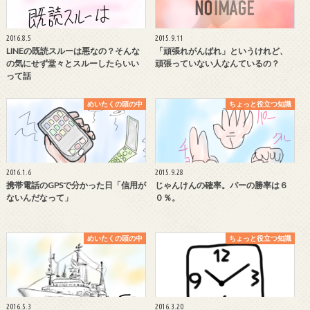
2016.8.5
2015.9.11
LINEの既読スルーは悪なの？そんな
「頑張れがんばれ」というけれど、
の気にせず堂々とスルーしたらいい
頑張っていない人なんているの？
って話
めいたくの頭の中
ちょっと役立つ知識
2016.1.6
2015.9.28
携帯電話のGPSで分かった日「信用が
じゃんけんの確率。パーの勝率は６
ないんだなって」
０％。
めいたくの頭の中
ちょっと役立つ知識
2016.5.3
2016.3.20