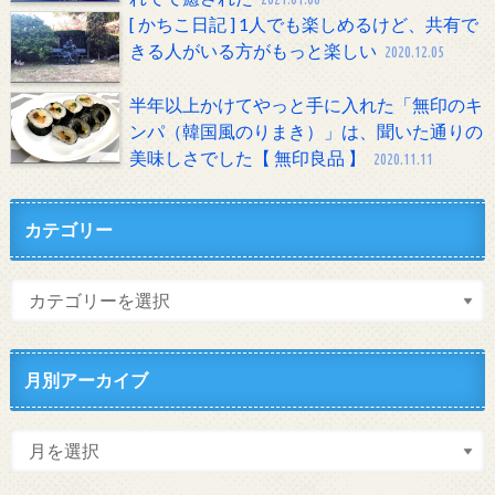
[ かちこ日記 ] 1人でも楽しめるけど、共有で
きる人がいる方がもっと楽しい
2020.12.05
半年以上かけてやっと手に入れた「無印のキ
ンパ（韓国風のりまき）」は、聞いた通りの
美味しさでした【 無印良品 】
2020.11.11
カテゴリー
月別アーカイブ