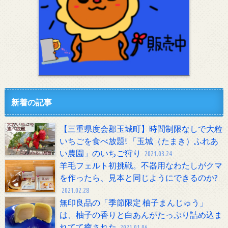
新着の記事
【三重県度会郡玉城町】時間制限なしで大粒
いちごを食べ放題! 「玉城（たまき）ふれあ
い農園」のいちご狩り
2021.03.24
羊毛フェルト初挑戦。不器用なわたしがクマ
を作ったら、見本と同じようにできるのか?
2021.02.28
無印良品の「季節限定 柚子まんじゅう」
は、柚子の香りと白あんがたっぷり詰め込ま
れてて癒された
2021.01.06